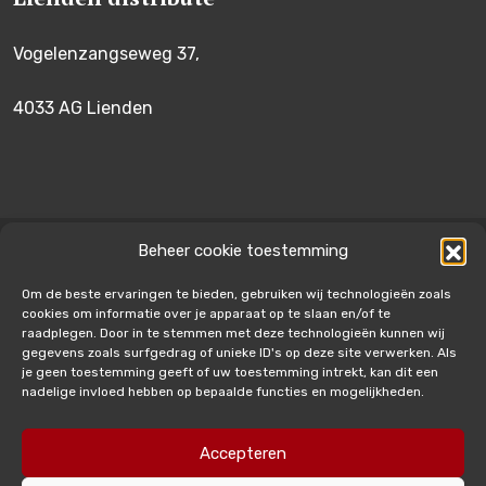
Vogelenzangseweg 37,
4033 AG Lienden
Beheer cookie toestemming
© 2026 Vonk en Co BV |
Algemene voorwaarden
|
Logistieke
Service Voorwaarden
|
CMR
|
Privacyverklaring
|
Cookies
|
Om de beste ervaringen te bieden, gebruiken wij technologieën zoals
Disclaimer
cookies om informatie over je apparaat op te slaan en/of te
raadplegen. Door in te stemmen met deze technologieën kunnen wij
gegevens zoals surfgedrag of unieke ID's op deze site verwerken. Als
je geen toestemming geeft of uw toestemming intrekt, kan dit een
nadelige invloed hebben op bepaalde functies en mogelijkheden.
Accepteren